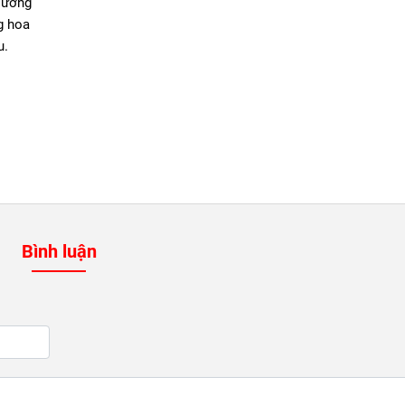
Dương
g hoa
u.
Bình luận