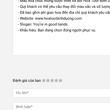
- Mẫu hoa chúc mừng được thiết kế bởi Hoa Tươi Bình 
- Quý khách có thể yêu cầu thay đổi màu sắc và số lượn
- Đã bao gồm phí giao hoa đến địa chỉ quý khách yêu cầ
- Website: www.hoatuoibinhduong.com
- Slogan: You’re in good hands.
- Khẩu hiệu: Bạn đang chọn đúng người phục vụ.
Đánh giá của bạn