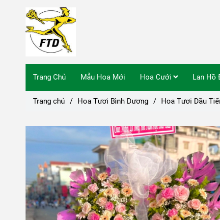
Trang Chủ
Mẫu Hoa Mới
Hoa Cưới
Lan Hồ 
Trang chủ
/
Hoa Tươi Bình Dương
/
Hoa Tươi Dầu Tiế