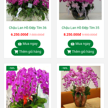
Chậu Lan Hồ Điệp Tím 36
Chậu Lan Hồ Điệp Tím 35
6.250.000đ
8.250.000đ
7.500.000đ
9.900.000đ
Mua ngay
Mua ngay
Thêm giỏ hàng
Thêm giỏ hàng
-16%
-16%